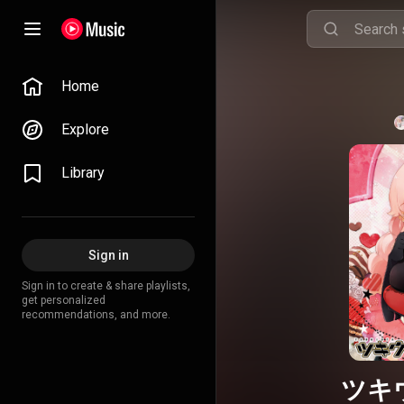
Home
Explore
Library
Sign in
Sign in to create & share playlists,
get personalized
recommendations, and more.
ツキ