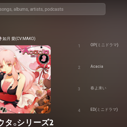
如月 愛(CV:MAKO)
OP(ミニドラマ)
1
Acacia
2
春よ来い
3
ED(ミニドラマ)
4
ウタ。シリーズ2