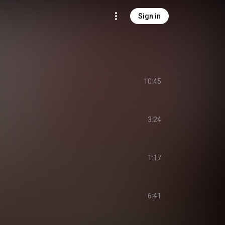
Sign in
10:45
3:24
1:17
6:41