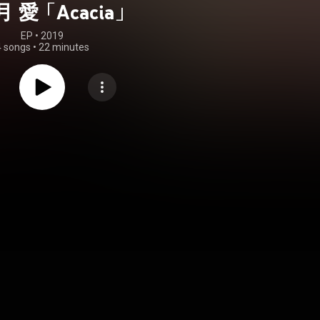
 愛「Acacia」
EP
 • 
2019
4 songs
•
22 minutes