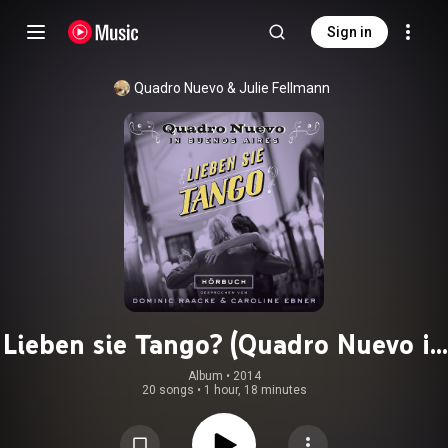
Sign in
Quadro Nuevo
 & 
Julie Fellmann
Lieben sie Tango? (Quadro Nuevo in
Buenos Aires)
Album
 • 
2014
20 songs
•
1 hour, 18 minutes