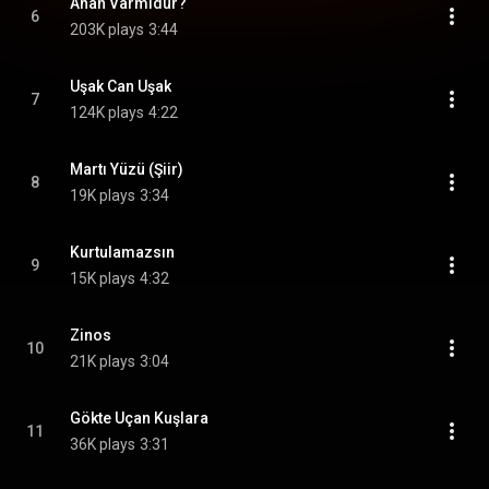
Anan Varmidur?
6
203K plays
3:44
Uşak Can Uşak
7
124K plays
4:22
Martı Yüzü (Şiir)
8
19K plays
3:34
Kurtulamazsın
9
15K plays
4:32
Zinos
10
21K plays
3:04
Gökte Uçan Kuşlara
11
36K plays
3:31