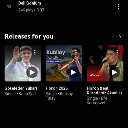
Deli Gönlüm
12
24K plays
3:07
Releases for you
Göreleden Yukarı
Horon 2026
Horon (feat.
Karadeniz Akustik)
Single
•
Katip Şadi
Single
•
Kubilay
Talay
Single
•
Efe
Karagüzel