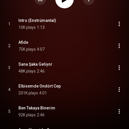
Intro (Enstrümantal)
1
10K plays
1:13
Afide
2
75K plays
4:07
Sana Şaka Geliyor
3
48K plays
2:46
Elbisemde Ondört Cep
4
201K plays
4:01
Ben Takaya Binerim
5
92K plays
2:46