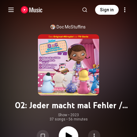
Sign in
Doc McStuffins
02: Jeder macht mal Fehler /
Boomer geht die Luft aus / Chilly ist
Show
 • 
2023
37 songs
•
56 minutes
verfroren / Die Vorlese-Eule
(Hörspiel zur Disney TV-Serie)