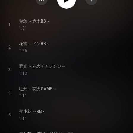
金魚 ～赤七BB～
1
1:31
花雷 ～ドンBB～
2
1:26
群光 ～花火チャレンジ～
3
1:13
牡丹 ～花火GAME～
4
1:11
昇小花 ～RB～
5
1:11