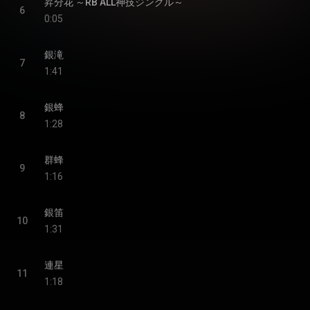
昇分花 ～RB ALL神技ジングル～
6
0:05
銀滝
7
1:41
銀蜂
8
1:28
群蜂
9
1:16
銀笛
10
1:31
連星
11
1:18