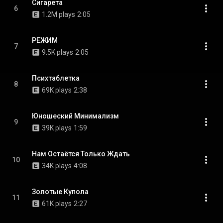
Сигарета
6
1.2M plays
2:05
РЕЖИМ
7
9.5K plays
2:05
Психтаблетка
8
69K plays
2:38
Юношеский Минимализм
9
39K plays
1:59
Нам Остаётся Только Ждать
10
34K plays
4:08
Золотые Купола
11
61K plays
2:27