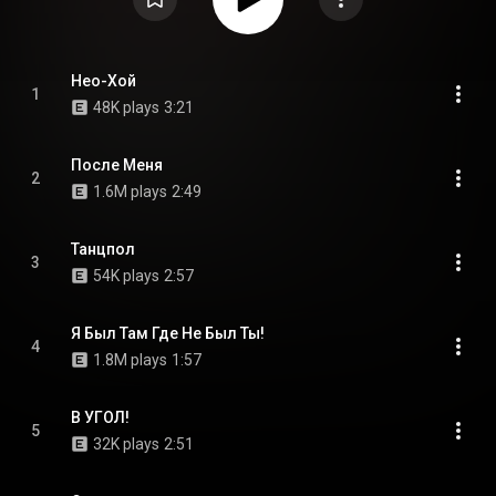
Нео-Хой
1
48K plays
3:21
После Меня
2
1.6M plays
2:49
Танцпол
3
54K plays
2:57
Я Был Там Где Не Был Ты!
4
1.8M plays
1:57
В УГОЛ!
5
32K plays
2:51