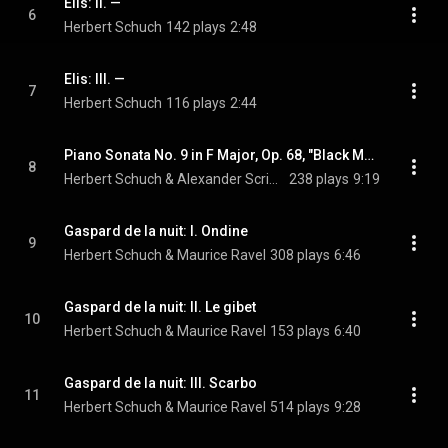
Elis: II. —
6
Herbert Schuch
142 plays
2:48
Elis: III. —
7
Herbert Schuch
116 plays
2:44
Piano Sonata No. 9 in F Major, Op. 68, "Black Mass"
8
Herbert Schuch & Alexander Scriabin
238 plays
9:19
Gaspard de la nuit: I. Ondine
9
Herbert Schuch & Maurice Ravel
308 plays
6:46
Gaspard de la nuit: II. Le gibet
10
Herbert Schuch & Maurice Ravel
153 plays
6:40
Gaspard de la nuit: III. Scarbo
11
Herbert Schuch & Maurice Ravel
514 plays
9:28