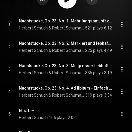
Nachtstucke, Op. 23: No. 1. Mehr langsam, oft zuruckhaltend (Trauerzug)
1
Herbert Schuch & Robert Schumann
521 plays
6:12
Nachtstucke, Op. 23: No. 2. Markiert und lebhaft (Kuriose Gesellschaft)
2
Herbert Schuch & Robert Schumann
225 plays
4:49
Nachtstucke, Op. 23: No. 3. Mit grosser Lebhaftigkeit (Nachtliches Gelage)
3
Herbert Schuch & Robert Schumann
335 plays
3:19
Nachtstucke, Op. 23: No. 4. Ad libitum - Einfach (Rundgesang mit Solostimmen)
4
Herbert Schuch & Robert Schumann
319 plays
3:54
Elis: I. —
5
Herbert Schuch
166 plays
2:02