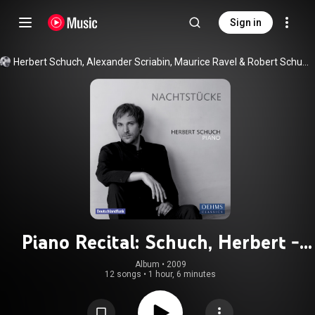
Sign in
Herbert Schuch
, 
Alexander Scriabin
, 
Maurice Ravel
 & 
Robert Schumann
Piano Recital: Schuch, Herbert -
Schumann, R. / Holliger, H. /
Album
 • 
2009
12 songs
•
1 hour, 6 minutes
Scriabin, A. / Ravel, M. / Mozart,
W.A. (Nachtstucke)