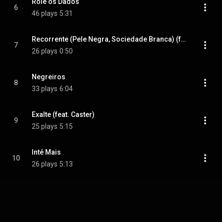
Role os Dados
6
46 plays
5:31
Recorrente (Pele Negra, Sociedade Branca) (feat. Viaja Preto)
7
26 plays
0:50
Negreiros
8
33 plays
6:04
Exalte (feat. Caster)
9
25 plays
5:15
Inté Mais
10
26 plays
5:13