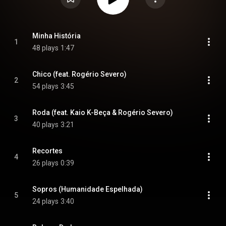
Minha História
1
48 plays
1:47
Chico (feat. Rogério Severo)
2
54 plays
3:45
Roda (feat. Kaio K-Beça & Rogério Severo)
3
40 plays
3:21
Recortes
4
26 plays
0:39
Sopros (Humanidade Espelhada)
5
24 plays
3:40