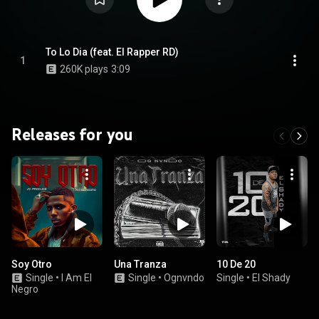
To Lo Dia (feat. El Rapper RD)
1
260K plays
3:09
Releases for you
Soy Otro
Una Tranza
10 De 20
Single
•
I Am El
Single
•
Ognvndo
Single
•
El Shady
Negro