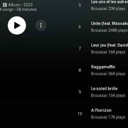
Les uns et les autre
Album
 • 
2023
5
Broussaï
23K plays
4 songs
•
58 minutes
Unite (feat. Massak
6
Broussaï
248K plays
Leur jeu (feat. David
7
Broussaï
16K plays
Raggamuffin
8
Broussaï
36K plays
Le soleil brille
9
Broussaï
15K plays
A l'horizon
10
Broussaï
17K plays