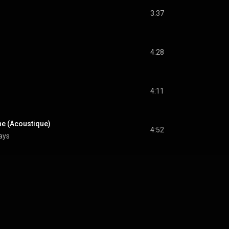
3:37
4:28
4:11
ne (Acoustique)
4:52
ays