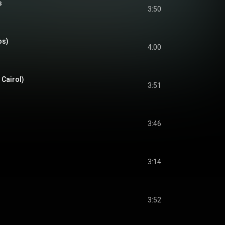
s
3:50
os)
4:00
 Cairol)
3:51
3:46
3:14
3:52