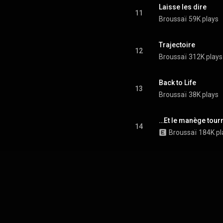
Laisse les dire
11
Broussaï
59K plays
Trajectoire
12
Broussaï
312K plays
Back to Life
13
Broussaï
38K plays
…Et le manège tour
14
Broussaï
184K pl