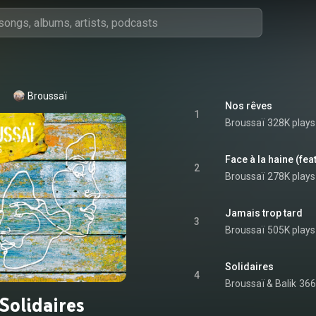
Broussaï
Nos rêves
1
Broussaï
328K plays
Face à la haine (feat
2
Broussaï
278K plays
Jamais trop tard
3
Broussaï
505K plays
Solidaires
4
Broussaï
 & 
Balik
366
Solidaires