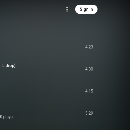
Sign in
4:23
. Lidiop)
4:30
4:15
5:29
K plays