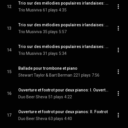
Trio sur des mélodies populaires irlandaises: I. Allegro moderato
12
Trio Musiviva
61 plays
4:35
Trio sur des mélodies populaires irlandaises: II. Adagio
13
Trio Musiviva
35 plays
5:57
Trio sur des mélodies populaires irlandaises: III. Gigue-Allegro
14
Trio Musiviva
31 plays
5:34
Ballade pour trombone et piano
15
Stewart Taylor & Bart Berman
221 plays
7:56
Ouverture et foxtrot pour deux pianos: I. Ouverture
16
Duo Beer Sheva
51 plays
4:22
Ouverture et foxtrot pour deux pianos: II. Foxtrot
17
Duo Beer Sheva
63 plays
4:40