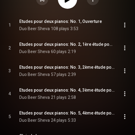
Ouverture et foxtrot
Etudes pour deux pianos: No. 1, Ouverture
1
Duo Beer Sheva
108 plays
3:53
Etudes pour deux pianos: No. 2, 1ère étude pour l'enchaînement des traits
2
Duo Beer Sheva
60 plays
2:19
Etudes pour deux pianos: No. 3, 2ème étude pour le rythme
3
Duo Beer Sheva
57 plays
2:39
Etudes pour deux pianos: No. 4, 3ème étude pour l'expression
4
Duo Beer Sheva
21 plays
2:58
Etudes pour deux pianos: No. 5, 4ème étude pour le jeu fugué ou "Chacun et chaque chose à sa place"
5
Duo Beer Sheva
24 plays
5:33