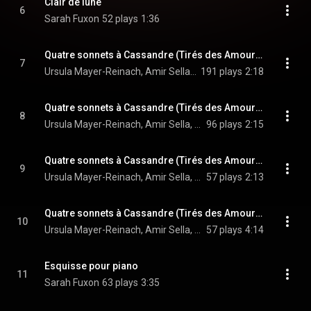
Clair de lune
6
Sarah Fuxon
52 plays
1:36
Quatre sonnets à Cassandre (Tirés des Amours de Ronsard): No. 1, Qui voudra voir
7
Ursula Mayer-Reinach, Amir Sella, Gad Lewertoff, and Naomi Enoch
191 plays
2:18
Quatre sonnets à Cassandre (Tirés des Amours de Ronsard): No. 2, Nature ornant la dame
8
Ursula Mayer-Reinach, Amir Sella, Gad Lewertoff, and Naomi Enoch
96 plays
2:15
Quatre sonnets à Cassandre (Tirés des Amours de Ronsard): No. 3, Avant le temps
9
Ursula Mayer-Reinach, Amir Sella, Gad Lewertoff, and Naomi Enoch
57 plays
2:13
Quatre sonnets à Cassandre (Tirés des Amours de Ronsard): No. 4, Quand je te vois
10
Ursula Mayer-Reinach, Amir Sella, Gad Lewertoff, and Naomi Enoch
57 plays
4:14
Esquisse pour piano
11
Sarah Fuxon
63 plays
3:35