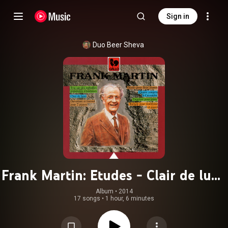
Sign in
Duo Beer Sheva
Frank Martin: Etudes - Clair de lune
- Quatre sonnets à Cassandre -
Album
 • 
2014
17 songs
•
1 hour, 6 minutes
Esquisse - Trio sur des mélodies
populaires irlandaises - Ballade -