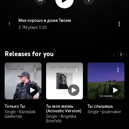
Мне хорошо в доме Твоем
1
3.7M plays
5:20
Releases for you
Только Ты
Ты моя жизнь
Ты слышишь
(Acoustic Version)
Single
•
Валерий
Single
•
psalmaker
Шибитов
Single
•
Angelika
Binefeld