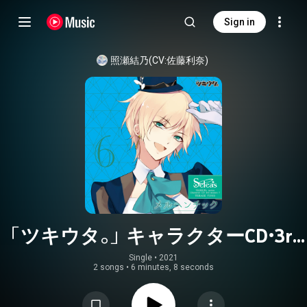
Sign in
照瀬結乃(CV:佐藤利奈)
「ツキウタ。」キャラクターCD・3rd
シーズン7 照瀬結乃「メルヘンチ
Single
 • 
2021
2 songs
•
6 minutes, 8 seconds
ック」