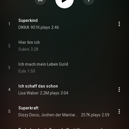
Superkind
1
DIKKA
901K plays
2:46
Hier bin ich
2
Sukini
3:28
Ich mach mein Leben Gold
3
Eule
1:50
Ich schaff das schon
4
Lisa Walser
2.2M plays
3:04
Superkraft
5
Dizzy Disco, Jochen der Mantarochen, Scotty das Seepferdchen, and der kleine Einsiedlerkrebs
257K plays
2:59