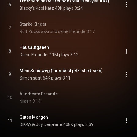
Trotzdem beste Freunde (feat. Heavysaurus)
6
Blacky's Kool Katz
43K plays
3:24
Starke Kinder
7
Rolf Zuckowski und seine Freunde
3:17
Hausaufgaben
8
Deine Freunde
7.1M plays
3:12
Mein Schulweg (Ihr müsst jetzt stark sein)
9
Simon sagt
64K plays
3:11
Allerbeste Freunde
10
Nilsen
3:14
Guten Morgen
11
DIKKA & Joy Denalane
408K plays
2:39