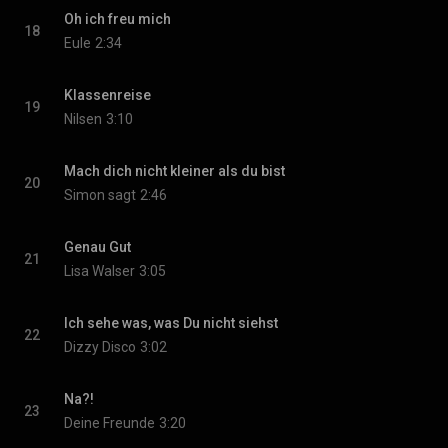
Oh ich freu mich
18
Eule
2:34
Klassenreise
19
Nilsen
3:10
Mach dich nicht kleiner als du bist
20
Simon sagt
2:46
Genau Gut
21
Lisa Walser
3:05
Ich sehe was, was Du nicht siehst
22
Dizzy Disco
3:02
Na?!
23
Deine Freunde
3:20