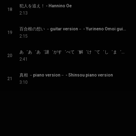
犯人を追え！ - Hannino Oe
18
2:13
百合根の想い －guitar version－ - Yurineno Omoi guitar version
19
2:15
あ゛あ゛あ゛謎゛がす゛べて゛解゛け゛て゛し゛ま゛っ゛た゛ぁ゛ - Aaa Nazoga Subete Tokete Shimattaa
20
2:41
真相 －piano version－ - Shinsou piano version
21
3:10