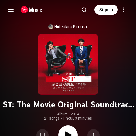
Sign in
Hideakira Kimura
ST: The Movie Original Soundtrack
(ST Akato Shirono Sousa File The
Album
 • 
2014
21 songs
•
1 hour, 3 minutes
Movie Original Soundtrack)