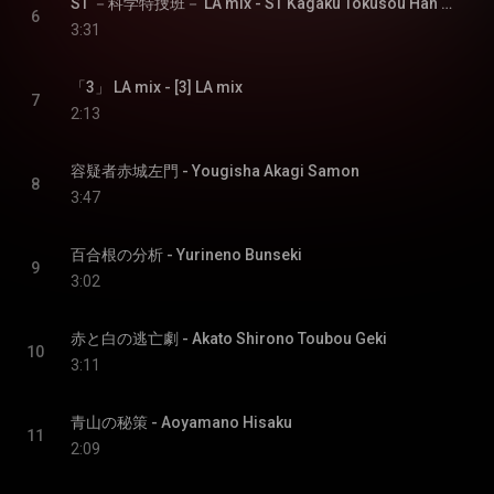
ST －科学特捜班－ LA mix - ST Kagaku Tokusou Han LA mix
6
3:31
「3」 LA mix - [3] LA mix
7
2:13
容疑者赤城左門 - Yougisha Akagi Samon
8
3:47
百合根の分析 - Yurineno Bunseki
9
3:02
赤と白の逃亡劇 - Akato Shirono Toubou Geki
10
3:11
青山の秘策 - Aoyamano Hisaku
11
2:09