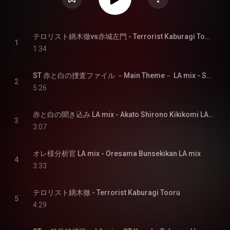
テロリスト鏑木徹vs赤城左門 - Terrorist Kaburagi Tooru vs Akagi Samon
1
1:34
ST 赤と白の捜査ファイル －Main Theme－ LA mix - ST Akato Shirono Sousa File Main Theme LA mix
2
5:26
赤と白の聞き込み LA mix - Akato Shirono Kikikomi LA mix
3
3:07
オレ様分析官 LA mix - Oresama Bunsekikan LA mix
4
3:33
テロリスト鏑木徹 - Terrorist Kaburagi Tooru
5
4:29