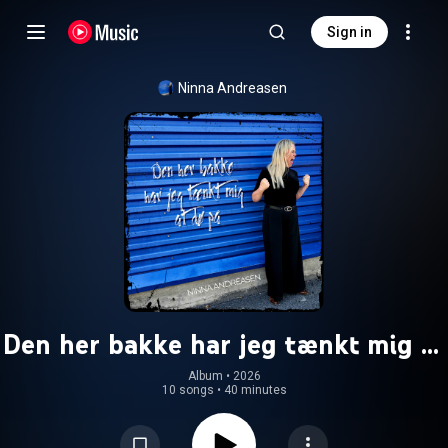
Sign in
Ninna Andreasen
Den her bakke har jeg tænkt mig at
dø på
Album
 • 
2026
10 songs
•
40 minutes