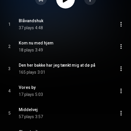
Blåvandshuk
1
37 plays
4:48
Kom nu med hjem
2
18 plays
3:49
Den her bakke har jeg tænkt mig at dø på
3
165 plays
3:01
Vores by
4
17 plays
5:03
Middelvej
5
57 plays
3:57