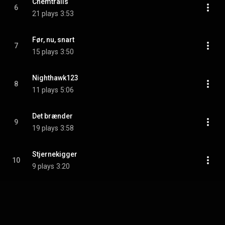
Chemtrails
6
21 plays
3:53
Før, nu, snart
7
15 plays
3:50
Nighthawk123
8
11 plays
5:06
Det brænder
9
19 plays
3:58
Stjernekigger
10
9 plays
3:20