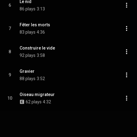
Le nid
6
86 plays
3:13
Fêter les morts
7
83 plays
4:36
Construire le vide
8
92 plays
3:58
Gravier
9
88 plays
3:52
Oiseau migrateur
10
62 plays
4:32