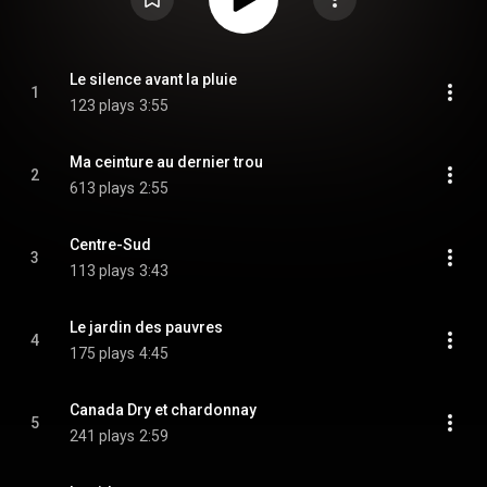
Le silence avant la pluie
1
123 plays
3:55
Ma ceinture au dernier trou
2
613 plays
2:55
Centre-Sud
3
113 plays
3:43
Le jardin des pauvres
4
175 plays
4:45
Canada Dry et chardonnay
5
241 plays
2:59