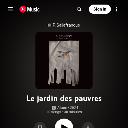
Sign in
P. Sallafranque
Le jardin des pauvres
Album
 • 
2024
10 songs
•
38 minutes