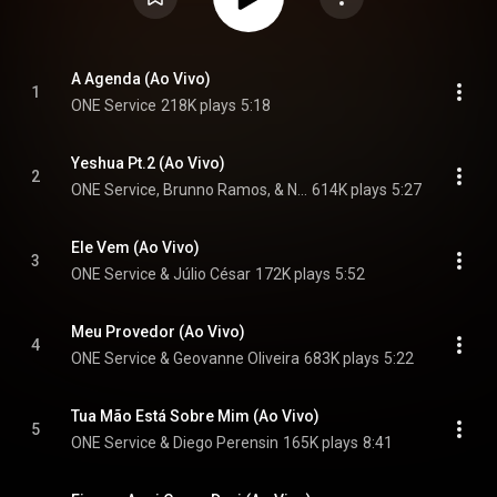
A Agenda (Ao Vivo)
1
ONE Service
218K plays
5:18
Yeshua Pt.2 (Ao Vivo)
2
ONE Service, Brunno Ramos, & Nesk Only
614K plays
5:27
Ele Vem (Ao Vivo)
3
ONE Service & Júlio César
172K plays
5:52
Meu Provedor (Ao Vivo)
4
ONE Service & Geovanne Oliveira
683K plays
5:22
Tua Mão Está Sobre Mim (Ao Vivo)
5
ONE Service & Diego Perensin
165K plays
8:41