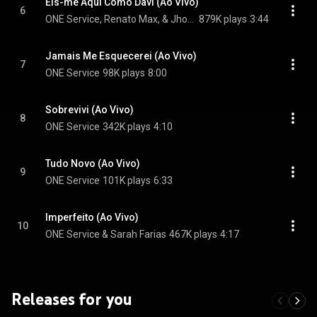
Eis-me Aqui Como Davi (Ao Vivo)
6
ONE Service, Renato Max, & Jhour Bayron
879K plays
3:44
Jamais Me Esquecerei (Ao Vivo)
7
ONE Service
98K plays
8:00
Sobrevivi (Ao Vivo)
8
ONE Service
342K plays
4:10
Tudo Novo (Ao Vivo)
9
ONE Service
101K plays
6:33
Imperfeito (Ao Vivo)
10
ONE Service & Sarah Farias
467K plays
4:17
Releases for you