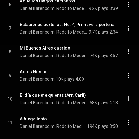
Aquellos tangos camperos
6
Daniel Barenboim, Rodolfo Mederos, & Héctor Console
9.2K plays
3:39
Estaciónes porteñas: No. 4, Primavera porteña
7
Daniel Barenboim, Rodolfo Mederos, & Héctor Console
9.7K plays
2:34
Mi Buenos Aires querido
8
Daniel Barenboim, Rodolfo Mederos, & Héctor Console
74K plays
3:57
Adiós Nonino
9
Daniel Barenboim
10K plays
4:00
El día que me quieras (Arr. Carli)
10
Daniel Barenboim, Rodolfo Mederos, & Héctor Console
58K plays
4:18
A fuego lento
11
Daniel Barenboim, Rodolfo Mederos, & Héctor Console
194K plays
3:50