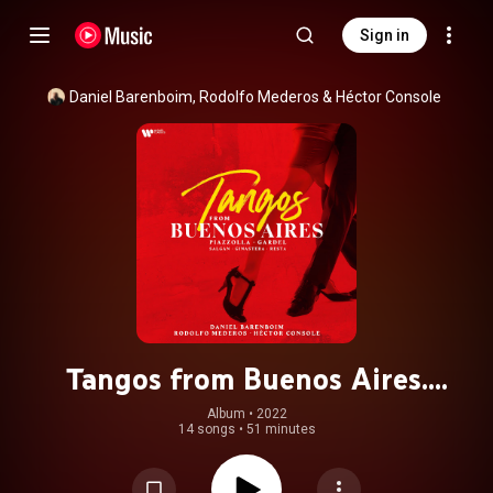
Sign in
Daniel Barenboim
, 
Rodolfo Mederos
 & 
Héctor Console
Tangos from Buenos Aires.
Piazzolla, Gardel, Salgán, Ginastera
Album
 • 
2022
14 songs
•
51 minutes
& Resta