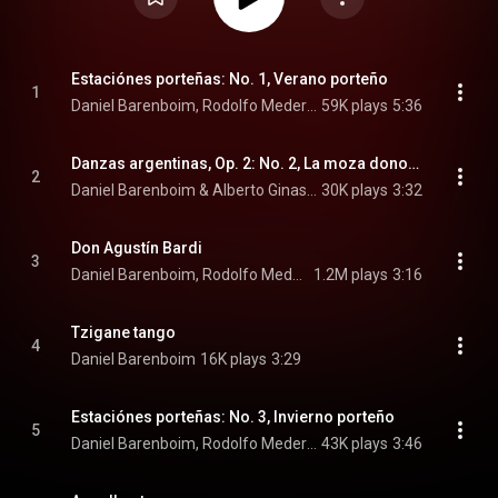
Estaciónes porteñas: No. 1, Verano porteño
1
Daniel Barenboim, Rodolfo Mederos, & Héctor Console
59K plays
5:36
Danzas argentinas, Op. 2: No. 2, La moza donosa
2
Daniel Barenboim & Alberto Ginastera
30K plays
3:32
Don Agustín Bardi
3
Daniel Barenboim, Rodolfo Mederos, & Héctor Console
1.2M plays
3:16
Tzigane tango
4
Daniel Barenboim
16K plays
3:29
Estaciónes porteñas: No. 3, Invierno porteño
5
Daniel Barenboim, Rodolfo Mederos, & Héctor Console
43K plays
3:46