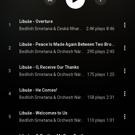
Libuše - Overture
1
Bedřich Smetana & Česká filharmonie/Václav Talich
2.4K plays
8:46
Libuše - Peace Is Made Again Between Two Brothers
2
Bedřich Smetana & Orchestr Národního divadla v Praze/Václav Talich
290 plays
2:45
Libuše - O, Receive Our Thanks
3
Bedřich Smetana & Orchestr Národního divadla v Praze/Václav Talich
175 plays
1:25
Libuše - He Comes!
4
Bedřich Smetana & Orchestr Národního divadla v Praze/Václav Talich
158 plays
2:31
Libuše - Welcomes to Us
5
Bedřich Smetana & Orchestr Národního divadla v Praze/Václav Talich
110 plays
1:01