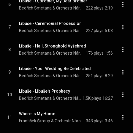
Libuše - O, Brother, My Dear Brother
6
Bedřich Smetana & Orchestr Národního divadla v Praze/Václav Talich
222 plays
2:19
Libuše - Ceremonial Procession
7
Bedřich Smetana & Orchestr Národního divadla v Praze/Václav Talich
227 plays
5:03
Libuše - Hail, Stronghold Vyšehrad
8
Bedřich Smetana & Orchestr Národního divadla v Praze/Václav Talich
176 plays
1:56
Libuše - Your Wedding Be Celebrated
9
Bedřich Smetana & Orchestr Národního divadla v Praze/Václav Talich
251 plays
8:29
Libuše - Libuše's Prophecy
10
Bedřich Smetana & Orchestr Národního divadla v Praze/Václav Talich
1.5K plays
16:27
Where Is My Home
11
František Škroup & Orchestr Národního divadla v Praze/Václav Talich
343 plays
3:46