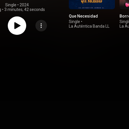
Single
 • 
2024
g
•
3 minutes, 42 seconds
Que Necesidad
Borr
Single
•
Singl
La Auténtica Banda LL
La A