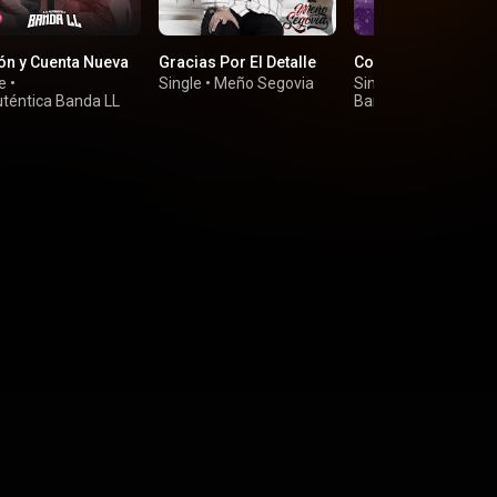
ón y Cuenta Nueva
Gracias Por El Detalle
Con Quién Estarás
e
•
Single
•
Meño Segovia
Single
•
uténtica Banda LL
Banda Puro Coyotit