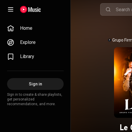
Home
Grupo Fir
Explore
Library
Sign in
Sign in to create & share playlists,
get personalized
recommendations, and more.
Le 