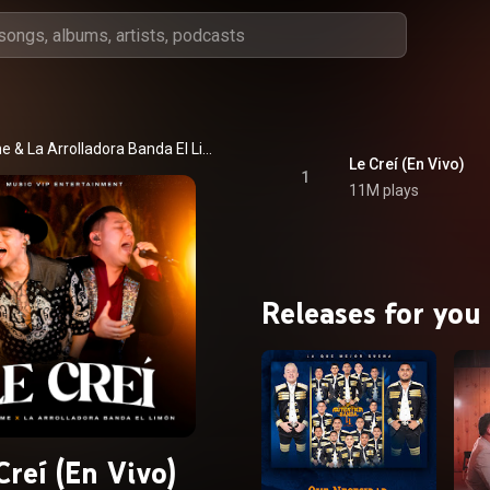
me
 & 
La Arrolladora Banda El Limón De Rene Camacho
Le Creí (En Vivo)
1
11M plays
Releases for you
Creí (En Vivo)