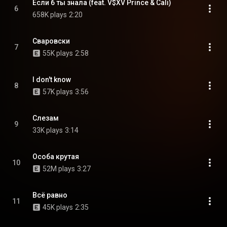
Если б ты знала (feat. V$XV Prince & Cali)
6
658K plays
2:20
Сваровски
7
55K plays
2:58
I don't know
8
57K plays
3:56
Слезам
9
33K plays
3:14
Особа крутая
10
52M plays
3:27
Всё равно
11
45K plays
2:35