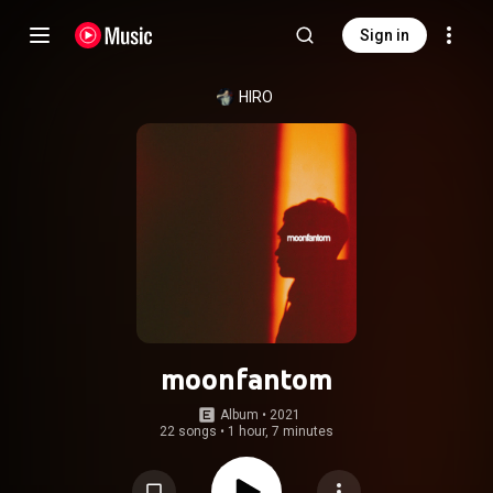
Sign in
HIRO
moonfantom
Album
 • 
2021
22 songs
•
1 hour, 7 minutes