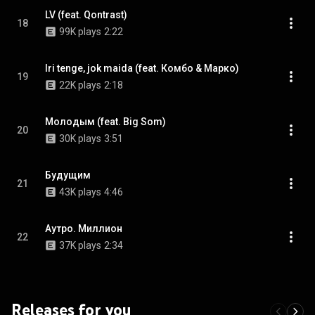
LV (feat. Qontrast)
18
99K plays
2:22
Iri tenge, jok maida (feat. Комбо & Марко)
19
22K plays
2:18
Молодым (feat. Big Som)
20
30K plays
3:51
Будущим
21
43K plays
4:46
Аутро. Миллион
22
37K plays
2:34
Releases for you