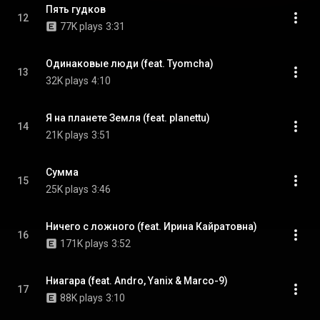
Пять гудков
12
77K plays
3:31
Одинаковые люди (feat. Tyomcha)
13
32K plays
4:10
Я на планете Земля (feat. planettu)
14
21K plays
3:51
Сумма
15
25K plays
3:46
Ничего с ложного (feat. Ирина Кайратовна)
16
171K plays
3:52
Ниагара (feat. Andro, Yanix & Marco-9)
17
88K plays
3:10