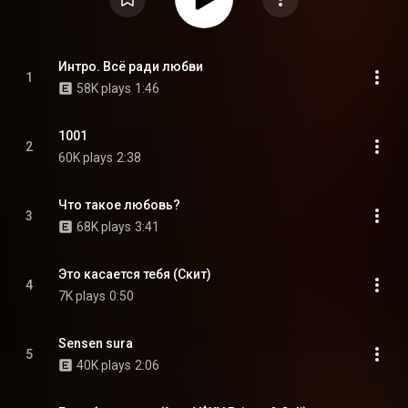
Интро. Всё ради любви
1
58K plays
1:46
1001
2
60K plays
2:38
Что такое любовь?
3
68K plays
3:41
Это касается тебя (Скит)
4
7K plays
0:50
Sensen sura
5
40K plays
2:06