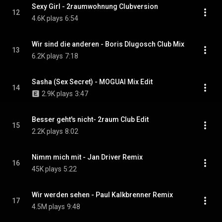
Sexy Girl - 2raumwohnung Clubversion
12
4.6K plays
6:54
Wir sind die anderen - Boris Dlugosch Club Mix
13
6.2K plays
7:18
Sasha (Sex Secret) - MOGUAI Mix Edit
14
2.9K plays
3:47
Besser geht's nicht- 2raum Club Edit
15
2.2K plays
8:02
Nimm mich mit - Jan Driver Remix
16
45K plays
5:22
Wir werden sehen - Paul Kalkbrenner Remix
17
4.5M plays
9:48