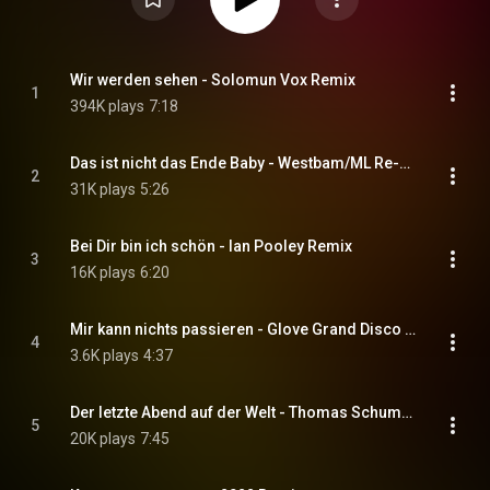
Wir werden sehen - Solomun Vox Remix
1
394K plays
7:18
Das ist nicht das Ende Baby - Westbam/ML Re-Rub
2
31K plays
5:26
Bei Dir bin ich schön - Ian Pooley Remix
3
16K plays
6:20
Mir kann nichts passieren - Glove Grand Disco Remix Edit
4
3.6K plays
4:37
Der letzte Abend auf der Welt - Thomas Schumacher Remix
5
20K plays
7:45