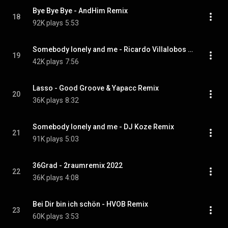
Bye Bye Bye - AndHim Remix
18
92K plays
5:53
Somebody lonely and me - Ricardo Villalobos Remix
19
42K plays
7:56
Lasso - Good Groove & Yapacc Remix
20
36K plays
8:32
Somebody lonely and me - DJ Koze Remix
21
91K plays
5:03
36Grad - 2raumremix 2022
22
36K plays
4:08
Bei Dir bin ich schön - HVOB Remix
23
60K plays
3:53