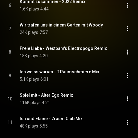
Kommt zusammen - 2022 Remix
6
1.6K plays
4:44
Wir trafen uns in einem Garten mit Woody
7
24K plays
7:57
Freie Liebe - Westbam's Electropogo Remix
8
18K plays
4:20
Ich weiss warum - T.Raumschmiere Mix
9
5.1K plays
6:01
Spiel mit - Alter Ego Remix
10
116K plays
4:21
Ich und Elaine - 2raum Club Mix
11
48K plays
5:55