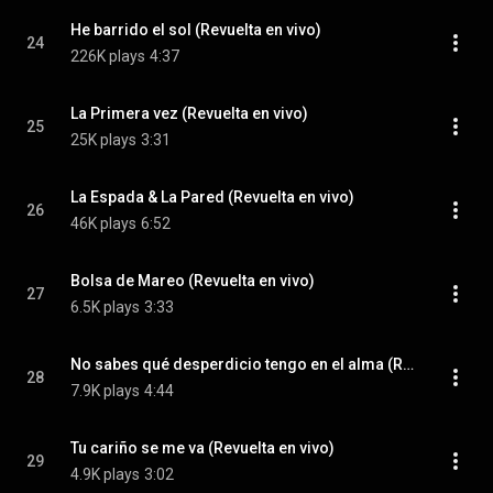
He barrido el sol (Revuelta en vivo)
24
226K plays
4:37
La Primera vez (Revuelta en vivo)
25
25K plays
3:31
La Espada & La Pared (Revuelta en vivo)
26
46K plays
6:52
Bolsa de Mareo (Revuelta en vivo)
27
6.5K plays
3:33
No sabes qué desperdicio tengo en el alma (Revuelta en vivo)
28
7.9K plays
4:44
Tu cariño se me va (Revuelta en vivo)
29
4.9K plays
3:02