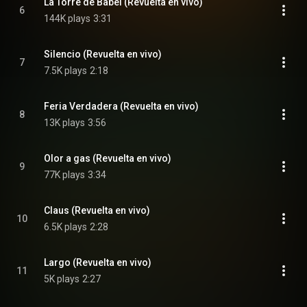
La Torre de Babel (Revuelta en vivo)
6
144K plays
3:31
Silencio (Revuelta en vivo)
7
7.5K plays
2:18
Feria Verdadera (Revuelta en vivo)
8
13K plays
3:56
Olor a gas (Revuelta en vivo)
9
77K plays
3:34
Claus (Revuelta en vivo)
10
6.5K plays
2:28
Largo (Revuelta en vivo)
11
5K plays
2:27