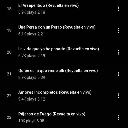
El Arrepentido (Revuelta en vivo)
18
5.9K plays
2:18
Una Perra con un Perro (Revuelta en vivo)
19
6.1K plays
2:21
La vida que yo he pasado (Revuelta en vivo)
20
6.7K plays
2:19
Quién es la que viene allí (Revuelta en vivo)
21
8.9K plays
6:39
Amores incompletos (Revuelta en vivo)
22
9.4K plays
6:12
Pájaros de Fuego (Revuelta en vivo)
23
10K plays
6:08