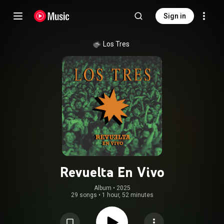
Sign in
Los Tres
Revuelta En Vivo
Album
 • 
2025
29 songs
•
1 hour, 52 minutes