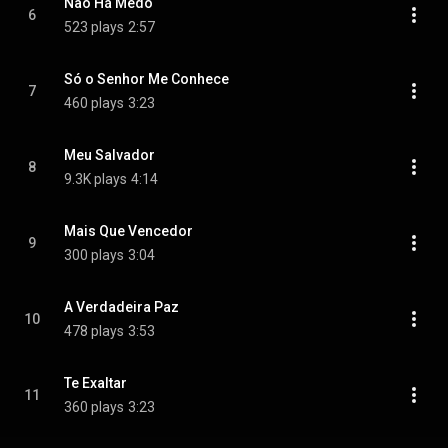
Não Há Medo
6
523 plays
2:57
Só o Senhor Me Conhece
7
460 plays
3:23
Meu Salvador
8
9.3K plays
4:14
Mais Que Vencedor
9
300 plays
3:04
A Verdadeira Paz
10
478 plays
3:53
Te Exaltar
11
360 plays
3:23