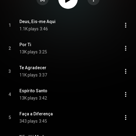
Deus, Eis-me Aqui
1
1.1K plays
3:46
Por Ti
2
13K plays
3:25
Te Agradecer
3
11K plays
3:37
Espírito Santo
4
13K plays
3:42
Faça a Diferença
5
343 plays
3:45