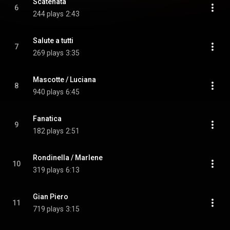
Scatenata
6
244 plays
2:43
Salute a tutti
7
269 plays
3:35
Mascotte / Luciana
8
940 plays
6:45
Fanatica
9
182 plays
2:51
Rondinella / Marlene
10
319 plays
6:13
Gian Piero
11
719 plays
3:15