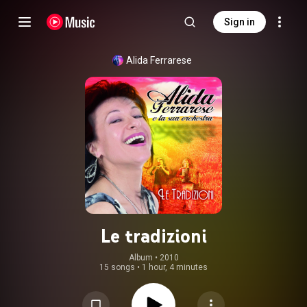
Sign in
Alida Ferrarese
Le tradizioni
Album
 • 
2010
15 songs
•
1 hour, 4 minutes