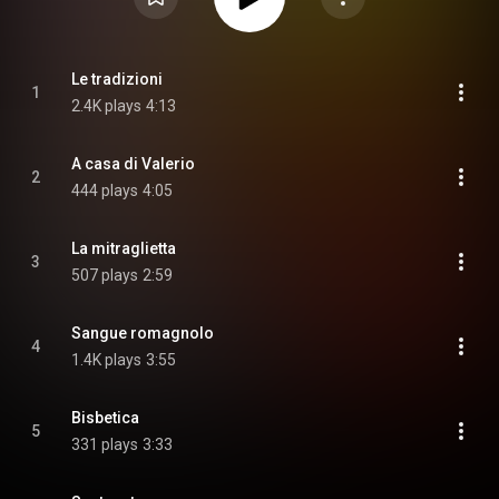
Le tradizioni
1
2.4K plays
4:13
A casa di Valerio
2
444 plays
4:05
La mitraglietta
3
507 plays
2:59
Sangue romagnolo
4
1.4K plays
3:55
Bisbetica
5
331 plays
3:33