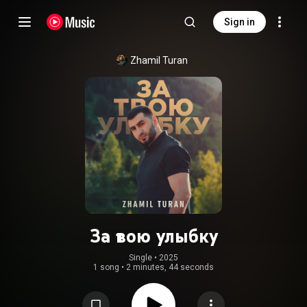
Sign in
Zhamil Turan
За твою улыбку
Single
 • 
2025
1 song
•
2 minutes, 44 seconds