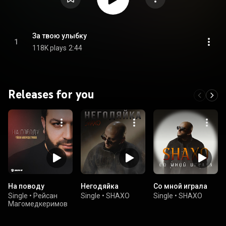
За твою улыбку
1
118K plays
2:44
Releases for you
На поводу
Негодяйка
Со мной играла
Single
•
Рейсан
Single
•
SHAXO
Single
•
SHAXO
Магомедкеримов