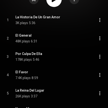
La Historia De Un Gran Amor
1
3K plays
5:36
El General
2
48K plays
6:31
Por Culpa De Ella
3
178K plays
5:46
El Favor
4
7.4K plays
8:59
La Reina Del Lugar
5
26K plays
3:37