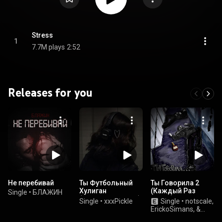
Stress
1
7.7M plays
2:52
Releases for you
Не перебивай
Ты Футбольный
Ты Говорила 2
Хулиган
(Каждый Раз
Single
•
БЛАЖИН
(Buinagolovushka)
Remix)
Single
•
xxxPickle
Single
•
notscale,
ErickoSimans, &
goatzilla