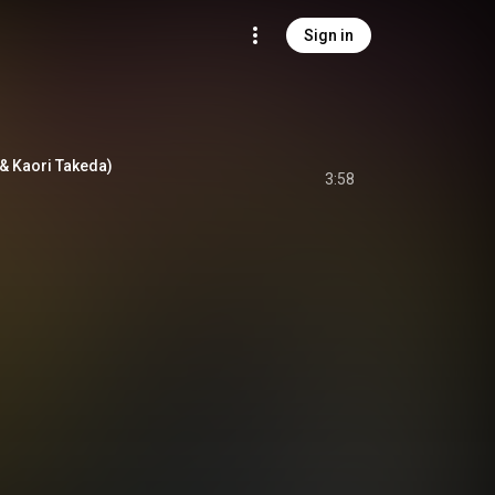
Sign in
 & Kaori Takeda)
3:58