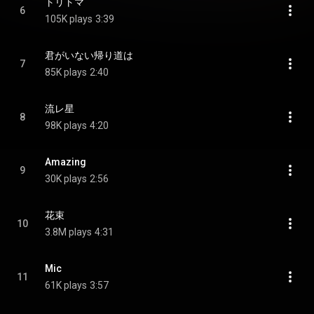
トリトマ
6
105K plays
3:39
君がいない帰り道は
7
85K plays
2:40
流レ星
8
98K plays
4:20
Amazing
9
30K plays
2:56
花束
10
3.8M plays
4:31
Mic
11
61K plays
3:57