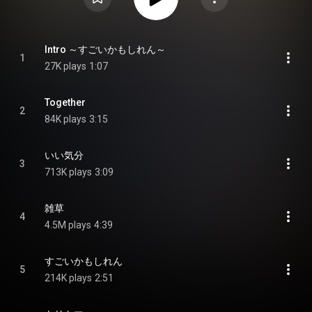
Intro ～すごいかもしれん～
1
27K plays
1:07
Together
2
84K plays
3:15
いい気分
3
713K plays
3:09
雑草
4
4.5M plays
4:39
すごいかもしれん
5
214K plays
2:51