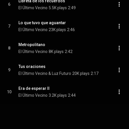
Libreta de los recuerdos
6
El Último Vecino
5.5K plays
2:49
Lo que tuvo que aguantar
7
El Último Vecino
23K plays
2:46
Metropolitano
8
El Último Vecino
8K plays
2:42
Tus oraciones
9
El Último Vecino & Luz Futuro
20K plays
2:17
Era de esperar II
10
El Último Vecino
3.2K plays
2:44