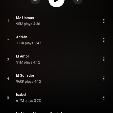
Me Llamas
1
95M plays
4:36
Adrián
2
717K plays
3:47
El Amor
3
31M plays
4:12
El Soñador
4
960K plays
4:12
Isabel
5
6.7M plays
3:23