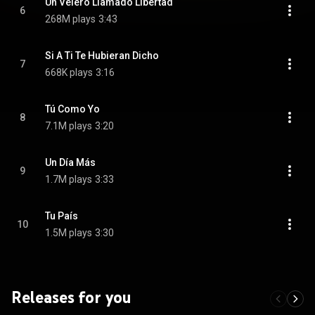
Un Velero Llamado Libertad
6
268M plays
3:43
Si A Ti Te Hubieran Dicho
7
668K plays
3:16
Tú Como Yo
8
7.1M plays
3:20
Un Día Más
9
1.7M plays
3:33
Tu País
10
1.5M plays
3:30
Releases for you