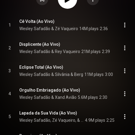
Cê Volta (Ao Vivo)
1
Wesley Safadão & Zé Vaqueiro
14M plays
2:36
Displicente (Ao Vivo)
2
Wesley Safadão & Rey Vaqueiro
21M plays
2:39
Eclipse Total (Ao Vivo)
3
Wesley Safadão & Silvânia & Berg
11M plays
3:00
Orgulho Embriagado (Ao Vivo)
4
Wesley Safadão & Xand Avião
5.6M plays
2:30
Lapada da Sua Vida (Ao Vivo)
5
Wesley Safadão, Zé Vaqueiro, & Xand Avião
4.9M plays
2:25