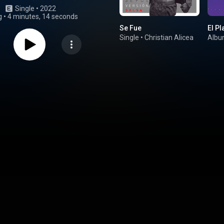
Single
 • 
2022
g
•
4 minutes, 14 seconds
Se Fue
El Pl
Single
•
Christian Alicea
Alb