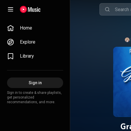
Home
Explore
Library
Sign in
Sign in to create & share playlists,
get personalized
recommendations, and more.
Gr