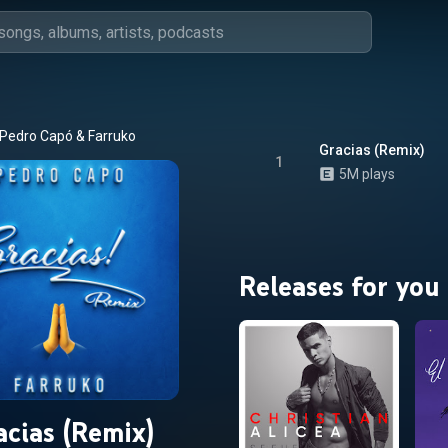
Pedro Capó
 & 
Farruko
Gracias (Remix)
1
5M plays
Releases for you
acias (Remix)