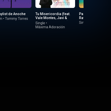
aylist de Anoche
Tu Misericordia (feat.
Pa Que Caliente (fea
Vale Montes, Javi &
Rafa Pabón)
um
•
Tommy Torres
Georgie De SonBy4)
Single
•
Michael Stua
Single
•
Máxima Adoración