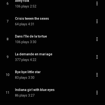
Anny folk
6
106 plays
2:52
Crisis tween the sexes
7
64 plays
4:31
Dans l'île de la tortue
8
106 plays
3:30
La demande en mariage
9
377 plays
4:22
Bye bye little star
10
83 plays
3:30
Indiana girl with blue eyes
11
86 plays
3:27