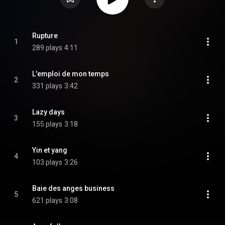
Rupture
1
289 plays
4:11
L'emploi de mon temps
2
331 plays
3:42
Lazy days
3
155 plays
3:18
Yin et yang
4
103 plays
3:26
Baie des anges business
5
621 plays
3:08