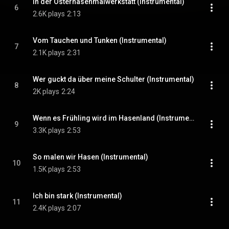
In der Osterhasenmalwerkstatt (Instrumental)
6
2.6K plays
2:13
Vom Tauchen und Tunken (Instrumental)
7
2.1K plays
2:31
Wer guckt da über meine Schulter (Instrumental)
8
2K plays
2:24
Wenn es Frühling wird im Hasenland (Instrumental)
9
3.3K plays
2:53
So malen wir Hasen (Instrumental)
10
1.5K plays
2:53
Ich bin stark (Instrumental)
11
2.4K plays
2:07