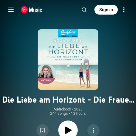
Sign in
Die Liebe am Horizont - Die Frauen
der Villa Sommerwind, Band 3
Audiobook
 • 
2025
244 songs
•
12 hours
(ungekürzt)