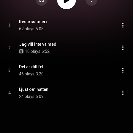
Resursslöseri
1
62 plays
5:08
Jag vill inte va med
2
10 plays
6:52
Det är ditt fel
3
46 plays
3:20
Ljust om natten
4
24 plays
5:09