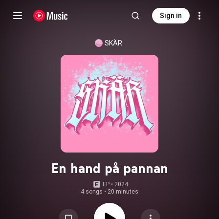
Sign in
SKÄR
En hand på pannan
EP
 • 
2024
4 songs
•
20 minutes