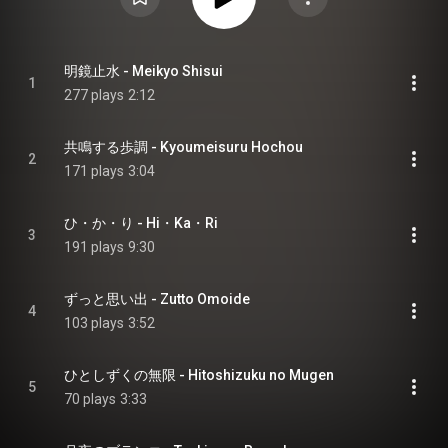
明鏡止水 - Meikyo Shisui
1
277 plays
2:12
共鳴する歩調 - Kyoumeisuru Hochou
2
171 plays
3:04
ひ・か・り - Hi・Ka・Ri
3
191 plays
9:30
ずっと思い出 - Zutto Omoide
4
103 plays
3:52
ひとしずくの無限 - Hitoshizuku no Mugen
5
70 plays
3:33