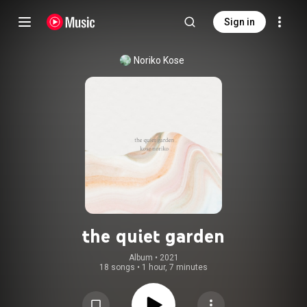
Sign in
Noriko Kose
the quiet garden
Album
 • 
2021
18 songs
•
1 hour, 7 minutes