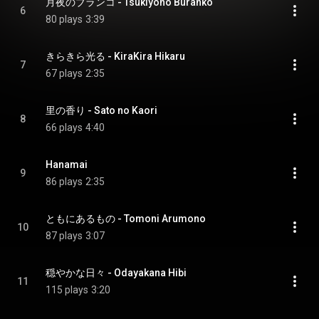
月夜のブランコ - Tsukiyono Buranko
6
80 plays
3:39
きらきら光る - KiraKira Hikaru
7
67 plays
2:35
里の香り - Sato no Kaori
8
66 plays
4:40
Hanamai
9
86 plays
2:35
ともにあるもの - Tomoni Arumono
10
87 plays
3:07
穏やかな日々 - Odayakana Hibi
11
115 plays
3:20