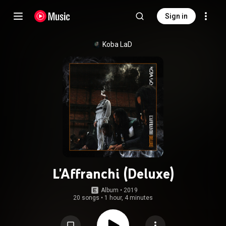
Sign in
Koba LaD
L'Affranchi (Deluxe)
Album
 • 
2019
20 songs
•
1 hour, 4 minutes