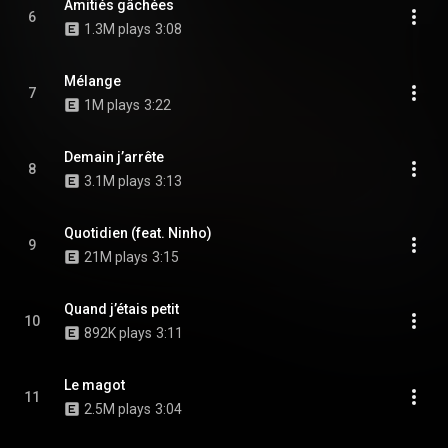
Amitiés gâchées
6
1.3M plays
3:08
Mélange
7
1M plays
3:22
Demain j’arrête
8
3.1M plays
3:13
Quotidien (feat. Ninho)
9
21M plays
3:15
Quand j’étais petit
10
892K plays
3:11
Le magot
11
2.5M plays
3:04