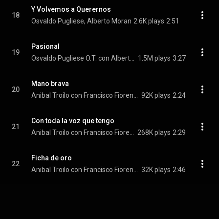
Y Volvemos a Querernos
18
Osvaldo Pugliese, Alberto Moran
2.6K plays
2:51
Pasional
19
Osvaldo Pugliese O.T. con Alberto Moran
1.5M plays
3:27
Mano brava
20
Anibal Troilo con Francisco Fiorentino
92K plays
2:24
Con toda la voz que tengo
21
Anibal Troilo con Francisco Fiorentino
268K plays
2:29
Ficha de oro
22
Anibal Troilo con Francisco Fiorentino
32K plays
2:46