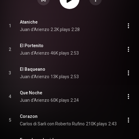
Ataniche
1
Juan d'Arienzo
2.2K plays
2:28
El Portenito
2
Juan d'Arienzo
46K plays
2:53
El Baqueano
3
Juan d'Arienzo
13K plays
2:53
Que Noche
4
Juan d'Arienzo
60K plays
2:24
Corazon
5
Carlos di Sarli con Roberto Rufino
210K plays
2:43