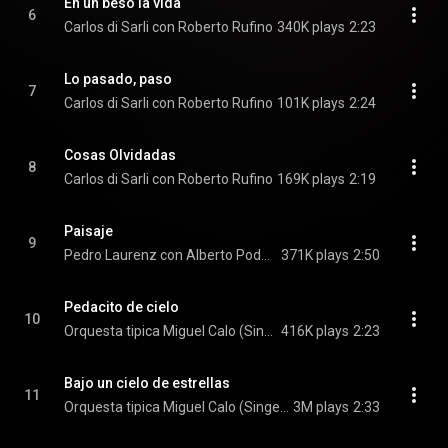
En un beso la vida
6
Carlos di Sarli con Roberto Rufino
340K plays
2:23
Lo pasado, paso
7
Carlos di Sarli con Roberto Rufino
101K plays
2:24
Cosas Olvidadas
8
Carlos di Sarli con Roberto Rufino
169K plays
2:19
Paisaje
9
Pedro Laurenz con Alberto Podesta
371K plays
2:50
Pedacito de cielo
10
Orquesta tipica Miguel Calo (Singer:Alberto Podesta)
416K plays
2:23
Bajo un cielo de estrellas
11
Orquesta tipica Miguel Calo (Singer:Alberto Podesta)
3M plays
2:33