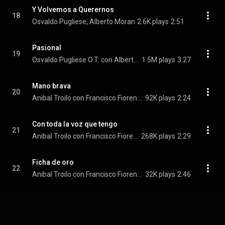
Y Volvemos a Querernos
18
Osvaldo Pugliese, Alberto Moran
2.6K plays
2:51
Pasional
19
Osvaldo Pugliese O.T. con Alberto Moran
1.5M plays
3:27
Mano brava
20
Anibal Troilo con Francisco Fiorentino
92K plays
2:24
Con toda la voz que tengo
21
Anibal Troilo con Francisco Fiorentino
268K plays
2:29
Ficha de oro
22
Anibal Troilo con Francisco Fiorentino
32K plays
2:46