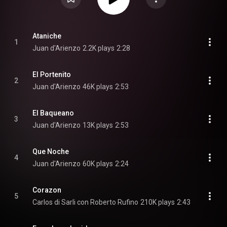
Ataniche
1
Juan d'Arienzo
2.2K plays
2:28
El Portenito
2
Juan d'Arienzo
46K plays
2:53
El Baqueano
3
Juan d'Arienzo
13K plays
2:53
Que Noche
4
Juan d'Arienzo
60K plays
2:24
Corazon
5
Carlos di Sarli con Roberto Rufino
210K plays
2:43