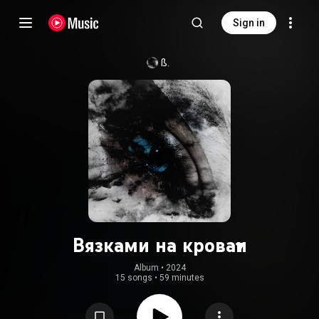
Sign in
ß.
Вязками на кровати
Album
 • 
2024
15 songs
•
59 minutes