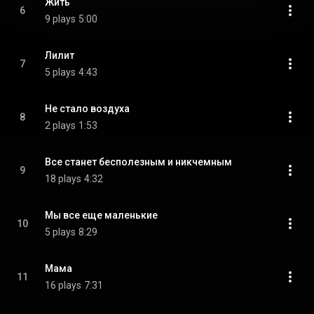
Жить
6
9 plays
5:00
Лилит
7
5 plays
4:43
Не стало воздуха
8
2 plays
1:53
Все станет бесполезным и никчемным
9
18 plays
4:32
Мы все еще маленькие
10
5 plays
8:29
Мама
11
16 plays
7:31