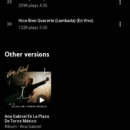
29
259K plays
4:35
Hice Bien Quererte (Lambada) (En Vivo)
30
122K plays
5:50
Other versions
Ana Gabriel En La Plaza
De Toros México
Album
•
Ana Gabriel