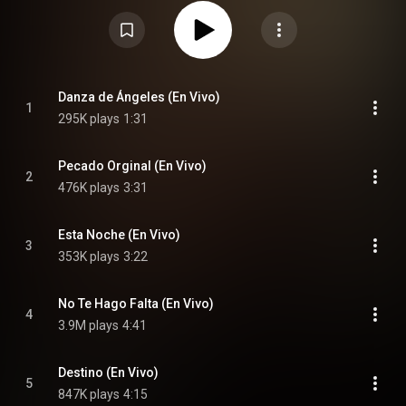
tribute to the quintessential ranchera composer José Alfredo Jiménez and
Juan Gabriel. This new release was presented in a package of two cds and
it was edited again in 2007 with a DVD format. From Wikipedia (
https://en.wikipedia.org/wiki/...En_l...
) under Creative Commons Attribution
CC-BY-SA 3.0 (
https://creativecommons.org/licenses/...
)
Danza de Ángeles (En Vivo)
1
295K plays
1:31
Pecado Orginal (En Vivo)
2
476K plays
3:31
Esta Noche (En Vivo)
3
353K plays
3:22
No Te Hago Falta (En Vivo)
4
3.9M plays
4:41
Destino (En Vivo)
5
847K plays
4:15