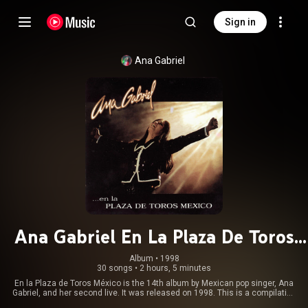
Sign in
Ana Gabriel
Ana Gabriel En La Plaza De Toros
México
Album
 • 
1998
30 songs
•
2 hours, 5 minutes
En la Plaza de Toros México is the 14th album by Mexican pop singer, Ana
Gabriel, and her second live. It was released on 1998. This is a compilation
of self-penned previous rancheras and pop material. Gabriel also pays