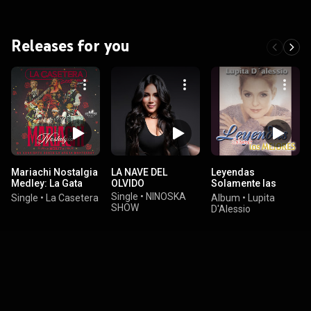
Releases for you
Mariachi Nostalgia
LA NAVE DEL
Leyendas
Medley: La Gata
OLVIDO
Solamente las
Bajo La Lluvia / Sin
Mejores / Lupita
Single
•
NINOSKA
Single
•
La Casetera
Album
•
Lupita
Él / Ya Te Olvidé /
D'Alessio
SHOW
D'Alessio
Muñeca De Ojos De
Miel (Caseterapia
Tour 2025) (En
Concierto Desde La
Arena Monterrey
[En Vivo])