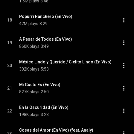
1.5M plays
3:48
Popurrí Ranchero (En Vivo)
18
42M plays
8:29
A Pesar de Todos (En Vivo)
19
860K plays
3:49
México Lindo y Querido / Cielito Lindo (En Vivo)
20
302K plays
5:53
Mi Gusto Es (En Vivo)
21
827K plays
2:50
En la Oscuridad (En Vivo)
22
198K plays
3:23
Cosas del Amor (En Vivo) (feat. Analy)
23