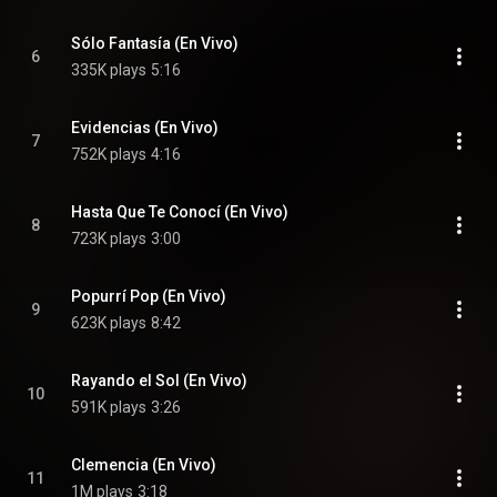
Sólo Fantasía (En Vivo)
6
335K plays
5:16
Evidencias (En Vivo)
7
752K plays
4:16
Hasta Que Te Conocí (En Vivo)
8
723K plays
3:00
Popurrí Pop (En Vivo)
9
623K plays
8:42
Rayando el Sol (En Vivo)
10
591K plays
3:26
Clemencia (En Vivo)
11
1M plays
3:18