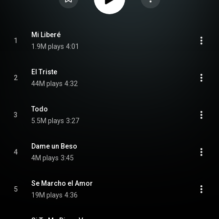
Mi Liberé
1
1.9M plays
4:01
El Triste
2
44M plays
4:32
Todo
3
5.5M plays
3:27
Dame un Beso
4
4M plays
3:45
Se Marcho el Amor
5
19M plays
4:36