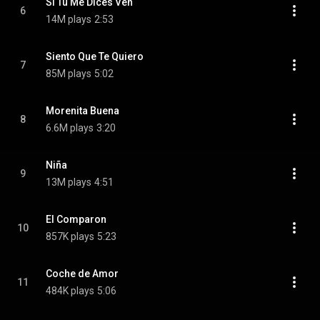
Si Tu Me Dices Ven
6
14M plays
2:53
Siento Que Te Quiero
7
85M plays
5:02
Morenita Buena
8
6.6M plays
3:20
Niña
9
13M plays
4:51
El Comparon
10
857K plays
5:23
Coche de Amor
11
484K plays
5:06