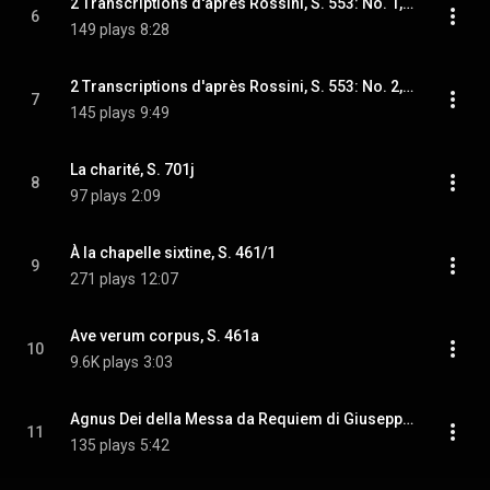
2 Transcriptions d'après Rossini, S. 553: No. 1, Air du Stabat Mater
6
149 plays
8:28
2 Transcriptions d'après Rossini, S. 553: No. 2, La charité
7
145 plays
9:49
La charité, S. 701j
8
97 plays
2:09
À la chapelle sixtine, S. 461/1
9
271 plays
12:07
Ave verum corpus, S. 461a
10
9.6K plays
3:03
Agnus Dei della Messa da Requiem di Giuseppe Verdi, S. 437
11
135 plays
5:42