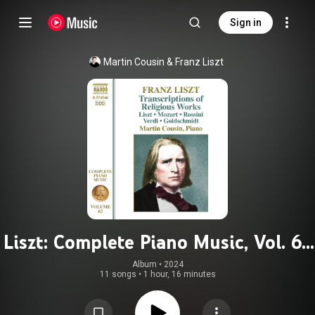
Sign in
Martin Cousin
 & 
Franz Liszt
Liszt: Complete Piano Music, Vol. 62
– Transcriptions of Religious Works
Album
 • 
2024
11 songs
•
1 hour, 16 minutes