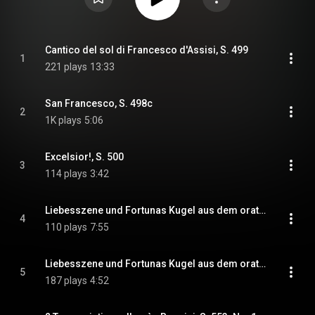
Cantico del sol di Francesco d'Assisi, S. 499
1
221 plays
13:33
San Francesco, S. 498c
2
1K plays
5:06
Excelsior!, S. 500
3
114 plays
3:42
Liebesszene und Fortunas Kugel aus dem oratorium Die sieben Todsünden, S. 490: I. Liebesszene
4
110 plays
7:55
Liebesszene und Fortunas Kugel aus dem oratorium Die sieben Todsünden, S. 490: II. Fortunas Kugel
5
187 plays
4:52