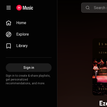
Home
Explore
Library
Sign in
Sign in to create & share playlists,
get personalized
recommendations, and more.
Ez