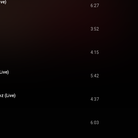
ive)
6:27
3:52
4:15
Live)
5:42
z (Live)
4:37
6:03