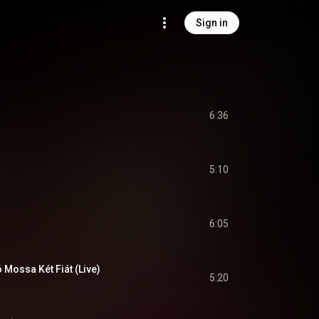
Sign in
6:36
5:10
6:05
Mossa Két Fiát (Live)
5:20