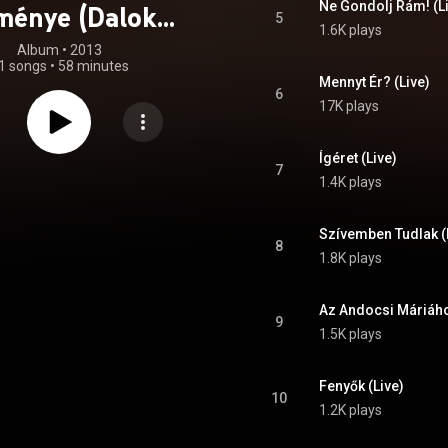
Ne Gondolj Rám! (L
ménye (Dalok
5
1.6K plays
zimfonikus
Album
 • 
2013
1 songs
•
58 minutes
Kísérettel)
Mennyt Ér? (Live)
6
17K plays
Ígéret (Live)
7
1.4K plays
Szívemben Tudlak (
8
1.8K plays
Az Andocsi Máriáho
9
1.5K plays
Fenyők (Live)
10
1.2K plays