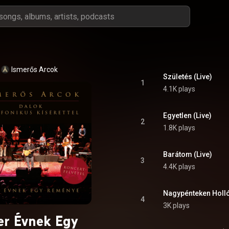
Ismerős Arcok
Születés (Live)
1
4.1K plays
Egyetlen (Live)
2
1.8K plays
Barátom (Live)
3
4.4K plays
Nagypénteken Holló 
4
3K plays
er Évnek Egy