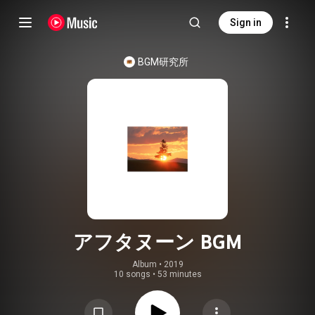
Sign in
BGM研究所
アフタヌーン BGM
Album
 • 
2019
10 songs
•
53 minutes