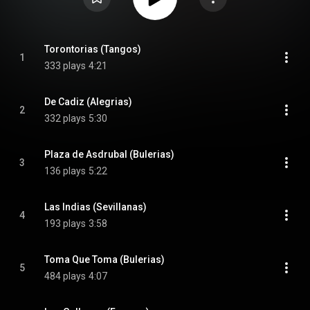
Torontorias (Tangos)
1
333 plays
4:21
De Cadiz (Alegrias)
2
332 plays
5:30
Plaza de Asdrubal (Bulerias)
3
136 plays
5:22
Las Indias (Sevillanas)
4
193 plays
3:58
Toma Que Toma (Bulerias)
5
484 plays
4:07